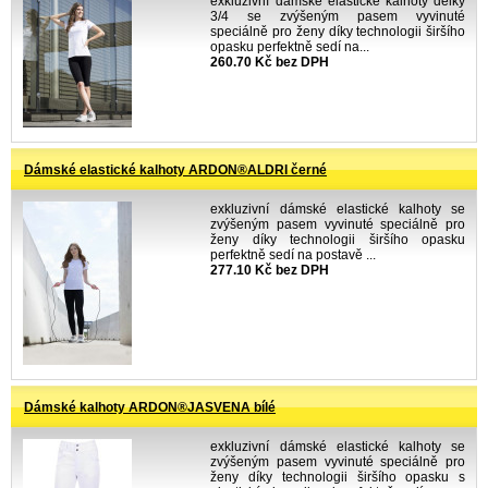
exkluzivní dámské elastické kalhoty délky
3/4 se zvýšeným pasem vyvinuté
speciálně pro ženy díky technologii širšího
opasku perfektně sedí na...
260.70 Kč bez DPH
Dámské elastické kalhoty ARDON®ALDRI černé
exkluzivní dámské elastické kalhoty se
zvýšeným pasem vyvinuté speciálně pro
ženy díky technologii širšího opasku
perfektně sedí na postavě ...
277.10 Kč bez DPH
Dámské kalhoty ARDON®JASVENA bílé
exkluzivní dámské elastické kalhoty se
zvýšeným pasem vyvinuté speciálně pro
ženy díky technologii širšího opasku s