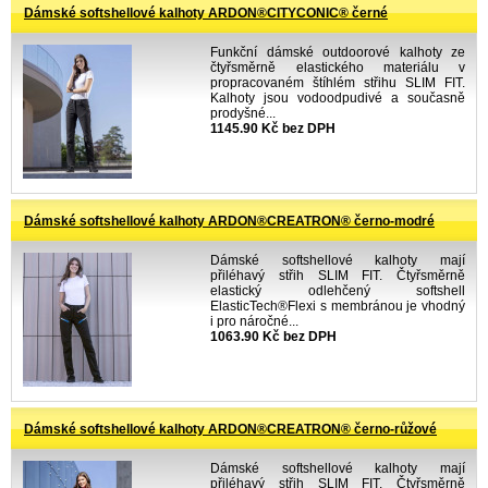
Dámské softshellové kalhoty ARDON®CITYCONIC® černé
Funkční dámské outdoorové kalhoty ze
čtyřsměrně elastického materiálu v
propracovaném štíhlém střihu SLIM FIT.
Kalhoty jsou vodoodpudivé a současně
prodyšné...
1145.90 Kč bez DPH
Dámské softshellové kalhoty ARDON®CREATRON® černo-modré
Dámské softshellové kalhoty mají
přiléhavý střih SLIM FIT. Čtyřsměrně
elastický odlehčený softshell
ElasticTech®Flexi s membránou je vhodný
i pro náročné...
1063.90 Kč bez DPH
Dámské softshellové kalhoty ARDON®CREATRON® černo-růžové
Dámské softshellové kalhoty mají
přiléhavý střih SLIM FIT. Čtyřsměrně