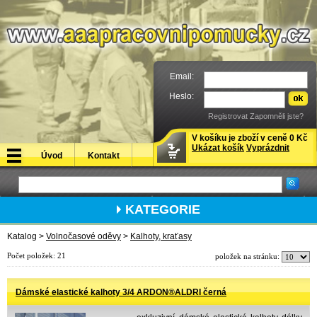
Email:
Heslo:
Registrovat
Zapomněli jste?
V košíku je zboží v ceně 0 Kč
Ukázat košík
Vyprázdnit
Úvod
Kontakt
KATEGORIE
Katalog >
Volnočasové oděvy
>
Kalhoty, kraťasy
Počet položek:
21
položek na stránku:
Dámské elastické kalhoty 3/4 ARDON®ALDRI černá