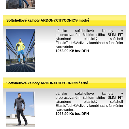
Softshellové kalhoty ARDON®CITYCONIC® modré
pánské softshellové kalhoty v
propracovaném štíhlém střihu SLIM FIT
tyřsměrně elastický softshell
ElasticTech®Active v kombinaci s funkčním
tvarováním...
1063.90 Kč bez DPH
Softshellové kalhoty ARDON®CITYCONIC® černé
pánské softshellové kalhoty v
propracovaném štíhlém střihu SLIM FIT
tyřsměrně elastický softshell
ElasticTech®Active v kombinaci s funkčním
tvarováním...
1063.90 Kč bez DPH