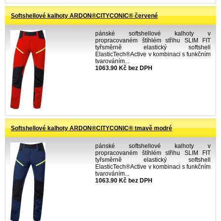
Softshellové kalhoty ARDON®CITYCONIC® červené
pánské softshellové kalhoty v
propracovaném štíhlém střihu SLIM FIT
tyřsměrně elastický softshell
ElasticTech®Active v kombinaci s funkčním
tvarováním...
1063.90 Kč bez DPH
Softshellové kalhoty ARDON®CITYCONIC® tmavě modré
pánské softshellové kalhoty v
propracovaném štíhlém střihu SLIM FIT
tyřsměrně elastický softshell
ElasticTech®Active v kombinaci s funkčním
tvarováním...
1063.90 Kč bez DPH