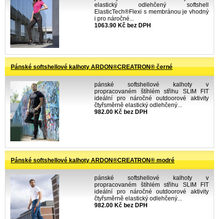
elastický odlehčený softshell
ElasticTech®Flexi s membránou je vhodný
i pro náročné...
1063.90 Kč bez DPH
Pánské softshellové kalhoty ARDON®CREATRON® černé
pánské softshellové kalhoty v
propracovaném štíhlém střihu SLIM FIT
ideální pro náročné outdoorové aktivity
čtyřsměrně elastický odlehčený...
982.00 Kč bez DPH
Pánské softshellové kalhoty ARDON®CREATRON® modré
pánské softshellové kalhoty v
propracovaném štíhlém střihu SLIM FIT
ideální pro náročné outdoorové aktivity
čtyřsměrně elastický odlehčený...
982.00 Kč bez DPH