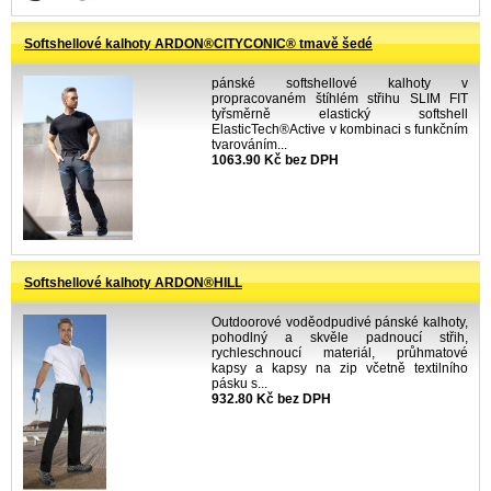
Softshellové kalhoty ARDON®CITYCONIC® tmavě šedé
pánské softshellové kalhoty v
propracovaném štíhlém střihu SLIM FIT
tyřsměrně elastický softshell
ElasticTech®Active v kombinaci s funkčním
tvarováním...
1063.90 Kč bez DPH
Softshellové kalhoty ARDON®HILL
Outdoorové voděodpudivé pánské kalhoty,
pohodlný a skvěle padnoucí střih,
rychleschnoucí materiál, průhmatové
kapsy a kapsy na zip včetně textilního
pásku s...
932.80 Kč bez DPH