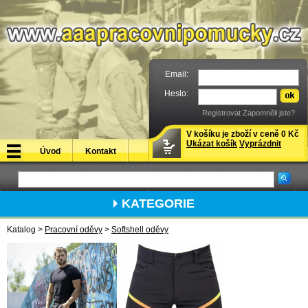
Email:
Heslo:
Registrovat
Zapomněli jste?
V košíku je zboží v ceně 0 Kč
Ukázat košík
Vyprázdnit
Úvod
Kontakt
KATEGORIE
Katalog >
Pracovní oděvy
>
Softshell oděvy