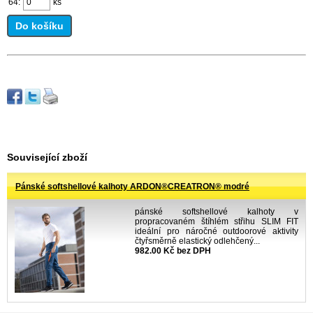
64:
ks
Do košíku
Související zboží
Pánské softshellové kalhoty ARDON®CREATRON® modré
pánské softshellové kalhoty v
propracovaném štíhlém střihu SLIM FIT
ideální pro náročné outdoorové aktivity
čtyřsměrně elastický odlehčený...
982.00 Kč bez DPH