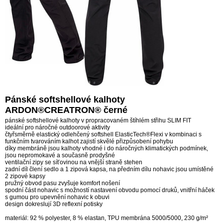
Pánské softshellové kalhoty
ARDON®CREATRON® černé
pánské softshellové kalhoty v propracovaném štíhlém střihu SLIM FIT
ideální pro náročné outdoorové aktivity
čtyřsměrně elastický odlehčený softshell ElasticTech®Flexi v kombinaci s
funkčním tvarováním kalhot zajistí skvělé přizpůsobení pohybu
díky membráně jsou kalhoty vhodné i do náročných klimatických podmínek,
jsou nepromokavé a současně prodyšné
ventilační zipy se síťovinou na vnější straně stehen
zadní díl člení sedlo a 1 zipová kapsa, na předním dílu nohavic jsou umístěné
2 zipové kapsy
pružný obvod pasu zvyšuje komfort nošení
spodní část nohavic s možností nastavení obvodu pomocí druků, vnitřní háček
s gumou pro upevnění nohavic k obuvi
design dokreslují 3D reflexní potisky
materiál: 92 % polyester, 8 % elastan, TPU membrána 5000/5000, 230 g/m²