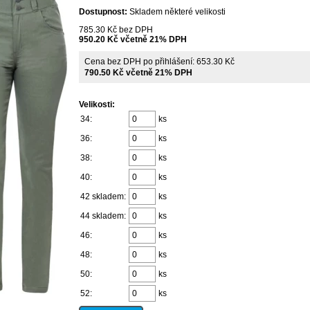
Dostupnost:
Skladem některé velikosti
785.30 Kč bez DPH
950.20 Kč včetně 21% DPH
Cena bez DPH po přihlášení: 653.30 Kč
790.50 Kč včetně 21% DPH
Velikosti:
34:
ks
36:
ks
38:
ks
40:
ks
42 skladem:
ks
44 skladem:
ks
46:
ks
48:
ks
50:
ks
52:
ks