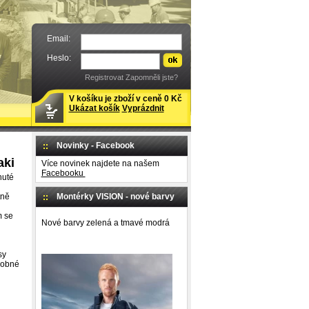
Email:
Heslo:
Registrovat
Zapomněli jste?
V košíku je zboží v ceně 0 Kč
Ukázat košík
Vyprázdnit
Novinky - Facebook
ki
Více novinek najdete na našem
Facebooku
nuté
tně
Montérky VISION - nové barvy
m se
Nové barvy zelená a tmavé modrá
sy
dobné