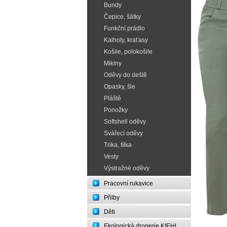
Bundy
Čepice, šátky
Funkční prádlo
Kalhoty, kraťasy
Košile, polokošile
Mikiny
Oděvy do deště
Opasky, šle
Pláště
Ponožky
Softshell oděvy
Svářecí oděvy
Trika, tílka
Vesty
Výstražné oděvy
Pracovní rukavice
Přilby
Děti
Ekologická drogerie KIEHL