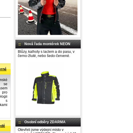
Nová řada montérek NEON
Blůzy, kalhoty s laclem a do pasu, v
černo-žluté, nebo šedo-červené.
erné
mské
y se
sem
 pro
ogii
u s
kami
Osobní odběry ZDARMA
edé
Otevřeli jsme výdejní místo v