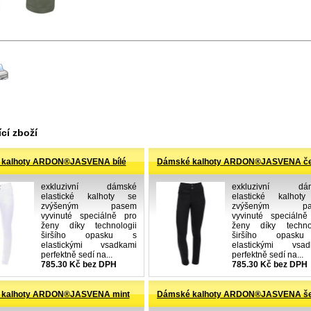
cí zboží
kalhoty ARDON®JASVENA bílé
Dámské kalhoty ARDON®JASVENA č
exkluzivní dámské
exkluzivní dá
elastické kalhoty se
elastické kalhot
zvýšeným pasem
zvýšeným pa
vyvinuté speciálně pro
vyvinuté speciálně
ženy díky technologii
ženy díky technol
širšího opasku s
širšího opask
elastickými vsadkami
elastickými vsad
perfektně sedí na...
perfektně sedí na...
785.30 Kč bez DPH
785.30 Kč bez DPH
 kalhoty ARDON®JASVENA mint
Dámské kalhoty ARDON®JASVENA š