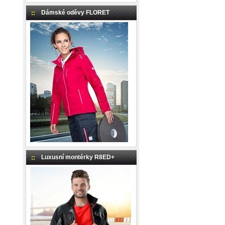
Dámské oděvy FLORET
Luxusní montérky R8ED+