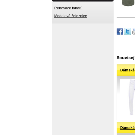
Renovace tonerů
Modelová železnice
Souvisejí
Dámské 
Dámské