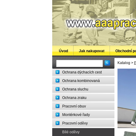
Úvod
Jak nakupovat
Obchodní p
Katalog >
P
Ochrana dýchacích cest
Ochrana kombinovaná
Ochrana sluchu
Ochrana zraku
Pracovní obuv
Montérkové řady
Pracovní oděvy
Bílé oděvy