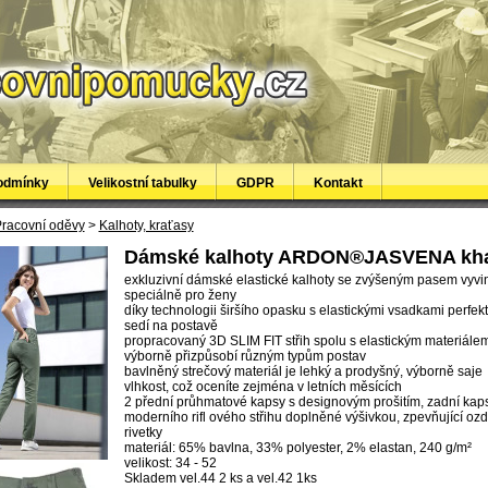
odmínky
Velikostní tabulky
GDPR
Kontakt
racovní oděvy
>
Kalhoty, kraťasy
Dámské kalhoty ARDON®JASVENA kha
exkluzivní dámské elastické kalhoty se zvýšeným pasem vyvi
speciálně pro ženy
díky technologii širšího opasku s elastickými vsadkami perfek
sedí na postavě
propracovaný 3D SLIM FIT střih spolu s elastickým materiále
výborně přizpůsobí různým typům postav
bavlněný strečový materiál je lehký a prodyšný, výborně saje
vlhkost, což oceníte zejména v letních měsících
2 přední průhmatové kapsy s designovým prošitím, zadní kap
moderního rifl ového střihu doplněné výšivkou, zpevňující oz
rivetky
materiál: 65% bavlna, 33% polyester, 2% elastan, 240 g/m²
velikost: 34 - 52
Skladem vel.44 2 ks a vel.42 1ks