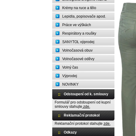
Krémy na ruce a tělo
Lepidla, popisovače apod.
Práce ve výškách
Respirátory a roušky
SANYTOL výprodej
Volnočasová obuv
Volnočasové oděvy
Volný čas
Výprodej
NOVINKY
Odstoupení od k. smlouvy
Formulář pro odstoupení od kupní
smlouvy stahujte
zde.
Reklamační protokol
Reklamační protokol stahujte
zde.
Odkazy