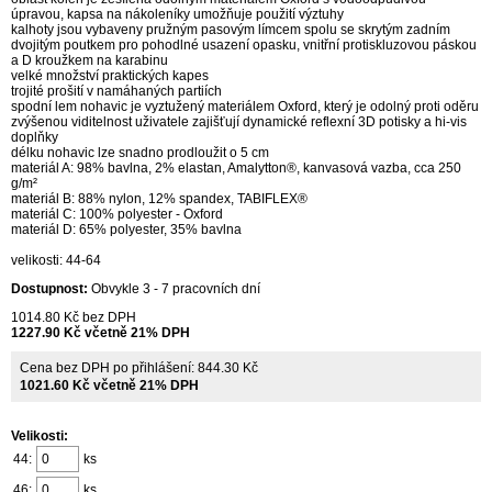
úpravou, kapsa na nákoleníky umožňuje použití výztuhy
kalhoty jsou vybaveny pružným pasovým límcem spolu se skrytým zadním
dvojitým poutkem pro pohodlné usazení opasku, vnitřní protiskluzovou páskou
a D kroužkem na karabinu
velké množství praktických kapes
trojité prošití v namáhaných partiích
spodní lem nohavic je vyztužený materiálem Oxford, který je odolný proti oděru
zvýšenou viditelnost uživatele zajišťují dynamické reflexní 3D potisky a hi-vis
doplňky
délku nohavic lze snadno prodloužit o 5 cm
materiál A: 98% bavlna, 2% elastan, Amalytton®, kanvasová vazba, cca 250
g/m²
materiál B: 88% nylon, 12% spandex, TABIFLEX®
materiál C: 100% polyester - Oxford
materiál D: 65% polyester, 35% bavlna
velikosti: 44-64
Dostupnost:
Obvykle 3 - 7 pracovních dní
1014.80 Kč bez DPH
1227.90 Kč včetně 21% DPH
Cena bez DPH po přihlášení: 844.30 Kč
1021.60 Kč včetně 21% DPH
Velikosti:
44:
ks
46:
ks