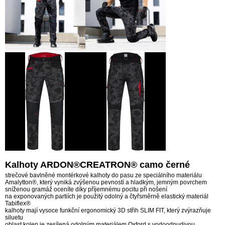
Kalhoty ARDON®CREATRON® camo černé
strečové bavlněné montérkové kalhoty do pasu ze speciálního materiálu
Amalytton®, který vyniká zvýšenou pevností a hladkým, jemným povrchem
sníženou gramáž oceníte díky příjemnému pocitu při nošení
na exponovaných partiích je použitý odolný a čtyřsměrně elastický materiál
Tabiflex®
kalhoty mají vysoce funkční ergonomický 3D střih SLIM FIT, který zvýrazňuje
siluetu
oblast kolen je zesílená odolným materiálem Oxford s vodoodpudivou