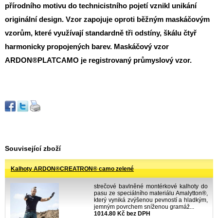
přírodního motivu do technicistního pojetí vznikl unikání
originální design. Vzor zapojuje oproti běžným maskáčovým
vzorům, které využívají standardně tři odstíny, škálu čtyř
harmonicky propojených barev. Maskáčový vzor
ARDON®PLATCAMO je registrovaný průmyslový vzor.
Související zboží
Kalhoty ARDON®CREATRON® camo zelené
strečové bavlněné montérkové kalhoty do
pasu ze speciálního materiálu Amalytton®,
který vyniká zvýšenou pevností a hladkým,
jemným povrchem sníženou gramáž...
1014.80 Kč bez DPH