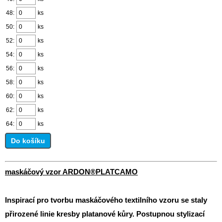
48:
ks
50:
ks
52:
ks
54:
ks
56:
ks
58:
ks
60:
ks
62:
ks
64:
ks
Do košíku
maskáčový vzor ARDON®PLATCAMO
Inspirací pro tvorbu maskáčového textilního vzoru se staly
přirozené linie kresby platanové kůry. Postupnou stylizací