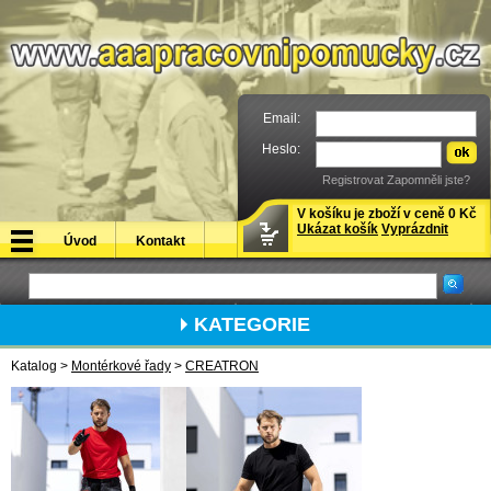
Email:
Heslo:
Registrovat
Zapomněli jste?
V košíku je zboží v ceně 0 Kč
Ukázat košík
Vyprázdnit
Úvod
Kontakt
KATEGORIE
Katalog >
Montérkové řady
>
CREATRON